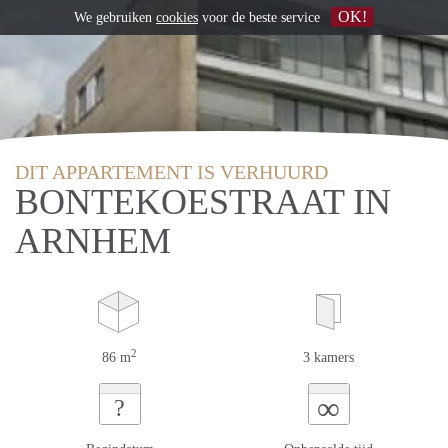
OK!
We gebruiken
cookies
voor de beste service
DIT APPARTEMENT IS VERHUURD
BONTEKOESTRAAT IN
ARNHEM
2
86 m
3 kamers
∞
?