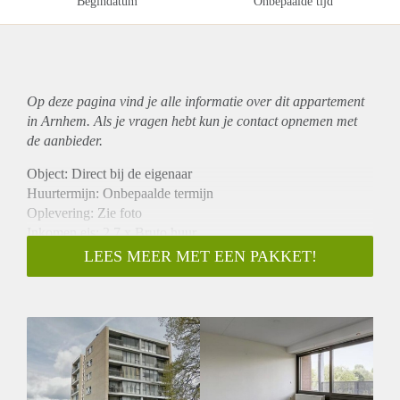
Begindatum
Onbepaalde tijd
Op deze pagina vind je alle informatie over dit
appartement
in Arnhem. Als je vragen hebt kun je contact opnemen met
de aanbieder.
Object: Direct bij de eigenaar
Huurtermijn: Onbepaalde termijn
Oplevering: Zie foto
Inkomen eis: 2,7 x Bruto huur
Garantiestelling mogelijk: Ja
LEES MEER MET EEN PAKKET!
Borg: 1 Maand
Bemiddeling kosten: Nee
Woningdelers toegestaan: Ja
Huisdieren toegestaan: Afhankelijk van de Eigenaar
Huurtoeslag grens: Nee
Geschikt voor studenten: Afhankelijk van de Eigenaar