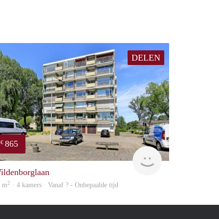
DELEN
865
€
rent
ildenborglaan
2
9 m
· 4 kamers · Vanaf ? - Onbepaalde tijd