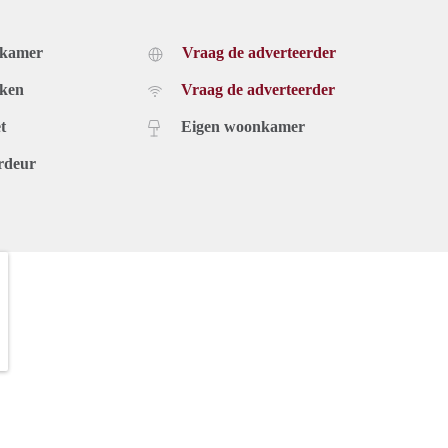
dkamer
Vraag de adverteerder
uken
Vraag de adverteerder
t
Eigen woonkamer
rdeur