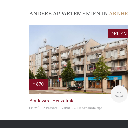
ANDERE APPARTEMENTEN IN
ARNH
DELEN
870
€
Boulevard Heuvelink
2
68 m
· 2 kamers · Vanaf ? - Onbepaalde tijd