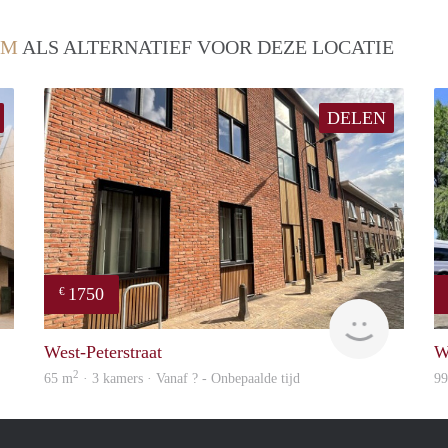
EM
ALS ALTERNATIEF VOOR DEZE LOCATIE
DELEN
1750
€
Woning
Verhome
West-Peterstraat
W
2
65 m
· 3 kamers · Vanaf ? - Onbepaalde tijd
9