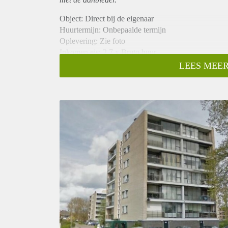
Object: Direct bij de eigenaar
Huurtermijn: Onbepaalde termijn
Oplevering: Zie foto
Inkomen eis: 2,7 x Bruto huur
Garantiestelling mogelijk: Ja
LEES MEER
Borg: 1 Maand
Bemiddeling kosten: Nee
Woningdelers toegestaan: Ja
Huisdieren toegestaan: Afhankelijk van de Eigenaar
Huurtoeslag grens: Nee
Geschikt voor studenten: Afhankelijk van de Eigena