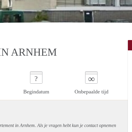
IN ARNHEM
∞
?
Begindatum
Onbepaalde tijd
rtement
in Arnhem. Als je vragen hebt kun je contact opnemen