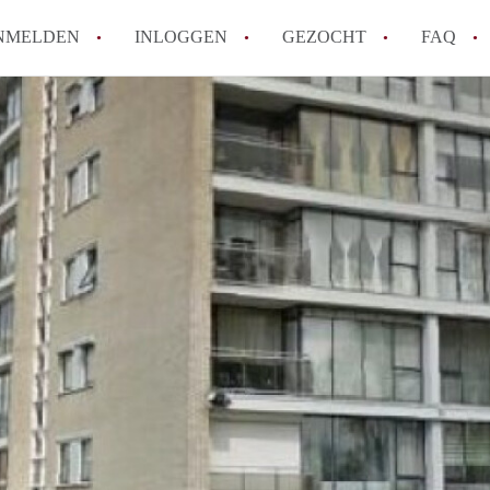
NMELDEN
INLOGGEN
GEZOCHT
FAQ
How to translate AppartementenArnhem!
Wat is AppartementenArnhem?
Hoeveel kost het om te reageren op een 
Wat is de privacyverklaring van Appart
Berekent AppartementenArnhem
makelaarsvergoeding/bemiddelingsvergoe
Alle veelgestelde vragen