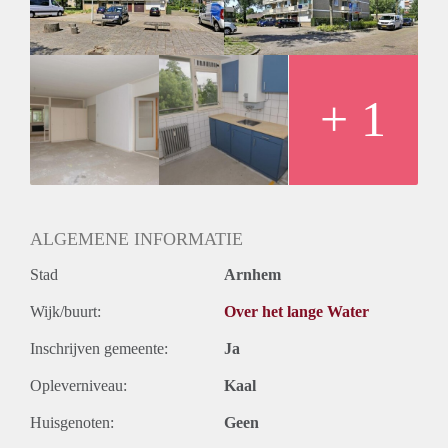
Huurtermijn
Onbepaalde termijn
Oplevering
Kaal
+ 1
ALGEMENE INFORMATIE
Stad
Arnhem
Wijk/buurt:
Over het lange Water
Inschrijven gemeente:
Ja
Opleverniveau:
Kaal
Huisgenoten:
Geen