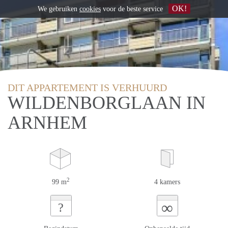
OK!
We gebruiken
cookies
voor de beste service
DIT APPARTEMENT IS VERHUURD
WILDENBORGLAAN IN
ARNHEM
2
99 m
4 kamers
∞
?