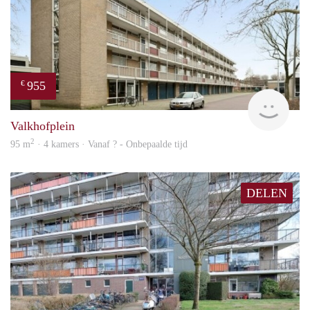
955
€
finde
Valkhofplein
2
95 m
· 4 kamers · Vanaf ? - Onbepaalde tijd
DELEN