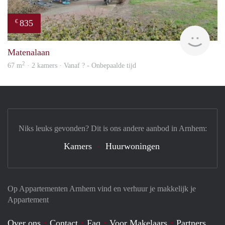
835
€
finde
Matenalaan
2
67 m
· 2 kamers · Vanaf ? - Onbepaalde tijd
Niks leuks gevonden? Dit is ons andere aanbod in Arnhem:
Kamers
Huurwoningen
Op Appartementen Arnhem vind en verhuur je makkelijk je
Appartement
Over ons
Contact
Faq
Voor Makelaars
Partners