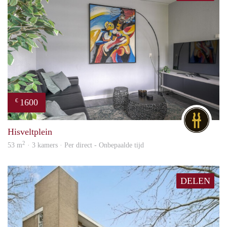
1600
€
DG
Hisveltplein
2
53 m
· 3 kamers · Per direct - Onbepaalde tijd
DELEN