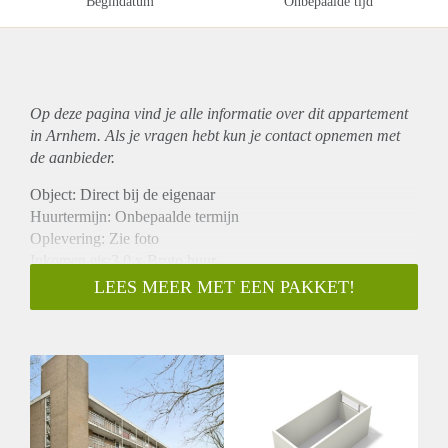
Begindatum
Onbepaalde tijd
Op deze pagina vind je alle informatie over dit
appartement
in Arnhem. Als je vragen hebt kun je contact opnemen met
de aanbieder.
Object: Direct bij de eigenaar
Huurtermijn: Onbepaalde termijn
Oplevering: Zie foto
Inkomen eis:3,0 x Bruto huur
Garantiestelling mogelijk: Ja
LEES MEER MET EEN PAKKET!
Borg: 1 Maand
Bemiddeling kosten: Nee
Woningdelers toegestaan: Ja
Huisdieren toegestaan: Afhankelijk van de Eigenaar
Huurtoeslag grens: Nee
Geschikt voor studenten: Afhankelijk van de Eigenaar