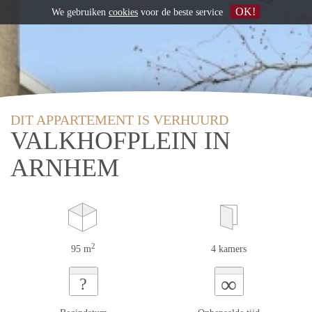
OK!
We gebruiken
cookies
voor de beste service
DIT APPARTEMENT IS VERHUURD
VALKHOFPLEIN IN
ARNHEM
2
95 m
4 kamers
∞
?