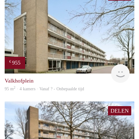
955
€
finde
Valkhofplein
2
95 m
· 4 kamers · Vanaf ? - Onbepaalde tijd
DELEN