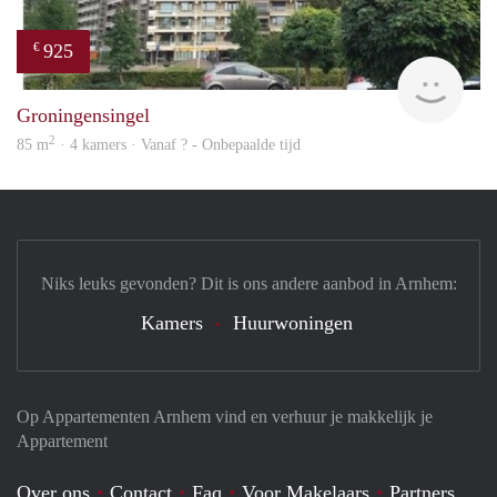
925
€
rent
Groningensingel
2
85 m
· 4 kamers · Vanaf ? - Onbepaalde tijd
Niks leuks gevonden? Dit is ons andere aanbod in Arnhem:
Kamers
Huurwoningen
Op Appartementen Arnhem vind en verhuur je makkelijk je
Appartement
Over ons
Contact
Faq
Voor Makelaars
Partners