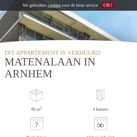
OK!
We gebruiken
cookies
voor de beste service
DIT APPARTEMENT IS VERHUURD
MATENALAAN IN
ARNHEM
2
80 m
4 kamers
∞
?