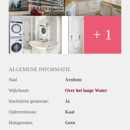
Huurtermijn
Onbepaalde termijn
Oplevering
Kaal
+ 1
ALGEMENE INFORMATIE
Stad
Arnhem
Wijk/buurt:
Over het lange Water
Inschrijven gemeente:
Ja
Opleverniveau:
Kaal
Huisgenoten:
Geen