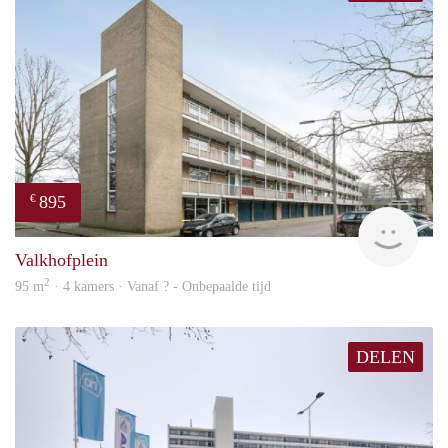
895
€
finde
Valkhofplein
2
95 m
· 4 kamers · Vanaf ? - Onbepaalde tijd
DELEN