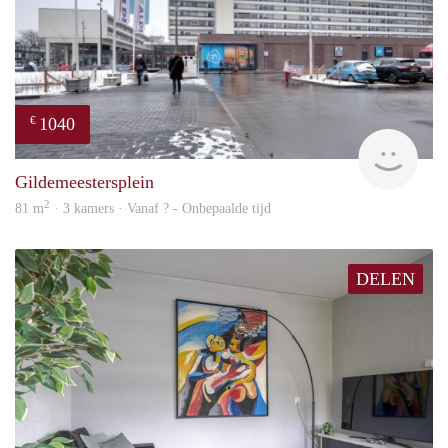
1040
€
finde
Gildemeestersplein
2
81 m
· 3 kamers · Vanaf ? - Onbepaalde tijd
DELEN