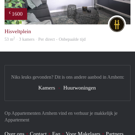
1600
€
DG
Hisveltplein
2
53 m
· 3 kamers · Per direct - Onbepaalde tijd
Niks leuks gevonden? Dit is ons andere aanbod in Arnhem:
Kamers
Huurwoningen
Op Appartementen Arnhem vind en verhuur je makkelijk je
Appartement
Over ons
Contact
Faq
Voor Makelaars
Partners