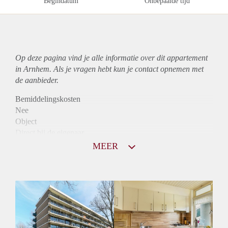
Begindatum
Onbepaalde tijd
Op deze pagina vind je alle informatie over dit
appartement
in Arnhem. Als je vragen hebt kun je contact opnemen met
de aanbieder.
Bemiddelingskosten
Nee
Object
Direct bij de eigenaar
Borg
MEER
825
Garantiestelling
Mogelijk
Huurtoeslag
Niet mogelijk
Inkomen eis
2,8 X Maandhuur Bruto