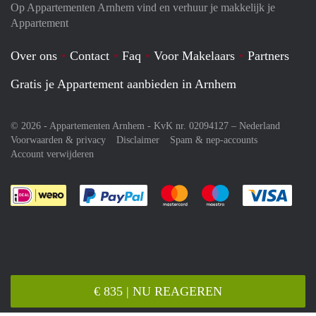
Op Appartementen Arnhem vind en verhuur je makkelijk je
Appartement
Over ons
Contact
Faq
Voor Makelaars
Partners
Gratis je Appartement aanbieden in Arnhem
© 2026 - Appartementen Arnhem - KvK nr. 02094127 –
Nederland
Voorwaarden & privacy
Disclaimer
Spam & nep-accounts
Account verwijderen
Je rekent gemakkelijk af met Paypal
Je rekent gemakkelijk af met M
Je rekent gemakkelij
Je re
€ 835 | NU REAGEREN