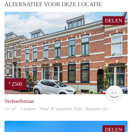
ALTERNATIEF VOOR DEZE LOCATIE
DELEN
2500
€
Blin
Verhuellstraat
2
121 m
· 3 kamers · Vanaf 30 september 2026 - Bepaalde tijd
DELEN