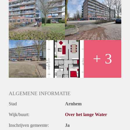
Huurtoeslag
Mogelijk
Inkomen eis
N.V.T.
Huurtermijn
Onbepaalde termijn
Oplevering
Kaal
+ 3
ALGEMENE INFORMATIE
Stad
Arnhem
Wijk/buurt:
Over het lange Water
Inschrijven gemeente:
Ja