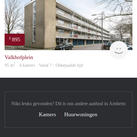
895
€
finde
Valkhofplein
2
95 m
· 4 kamers · Vanaf ? - Onbepaalde tijd
Niks leuks gevonden? Dit is ons andere aanbod in Arnhem:
Kamers
Huurwoningen