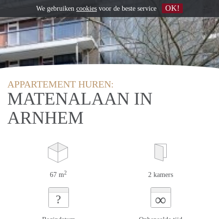
OK!
We gebruiken
cookies
voor de beste service
APPARTEMENT HUREN:
MATENALAAN IN
ARNHEM
2
67 m
2 kamers
∞
?