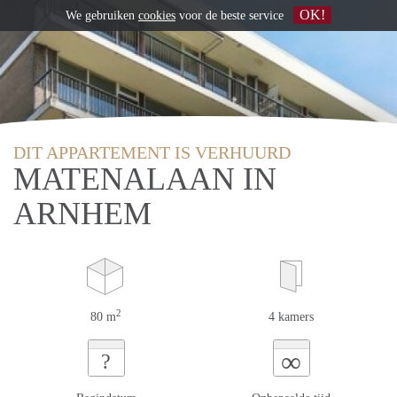
OK!
We gebruiken
cookies
voor de beste service
DIT APPARTEMENT IS VERHUURD
MATENALAAN IN
ARNHEM
2
80 m
4 kamers
∞
?