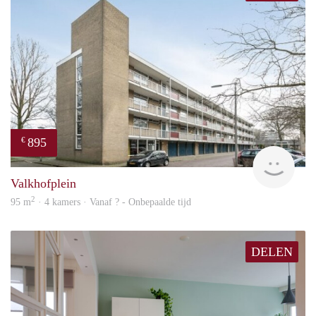
895
€
finde
Valkhofplein
2
95 m
· 4 kamers · Vanaf ? - Onbepaalde tijd
DELEN