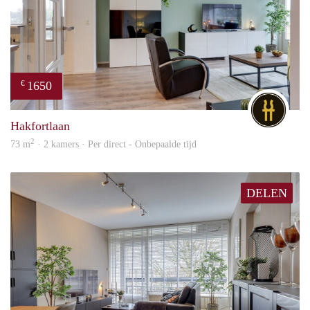
1650
€
DG
Hakfortlaan
2
73 m
· 2 kamers · Per direct - Onbepaalde tijd
DELEN