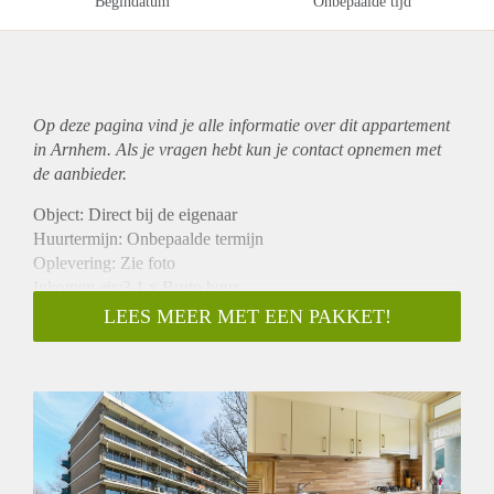
Begindatum
Onbepaalde tijd
Op deze pagina vind je alle informatie over dit
appartement
in Arnhem. Als je vragen hebt kun je contact opnemen met
de aanbieder.
Object: Direct bij de eigenaar
Huurtermijn: Onbepaalde termijn
Oplevering: Zie foto
Inkomen eis:3,1 x Bruto huur
Garantiestelling mogelijk: Ja
LEES MEER MET EEN PAKKET!
Borg: 1 Maand
Bemiddeling kosten: Nee
Woningdelers toegestaan: Ja
Huisdieren toegestaan: Afhankelijk van de Eigenaar
Huurtoeslag grens: Nee
Geschikt voor studenten: Afhankelijk van de Eigenaar