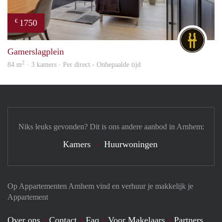
1750
€
DG
Gamerslagplein
2
84 m
· 3 kamers · Per direct - Onbepaalde tijd
Niks leuks gevonden? Dit is ons andere aanbod in Arnhem:
Kamers
Huurwoningen
Op Appartementen Arnhem vind en verhuur je makkelijk je
Appartement
Over ons
Contact
Faq
Voor Makelaars
Partners