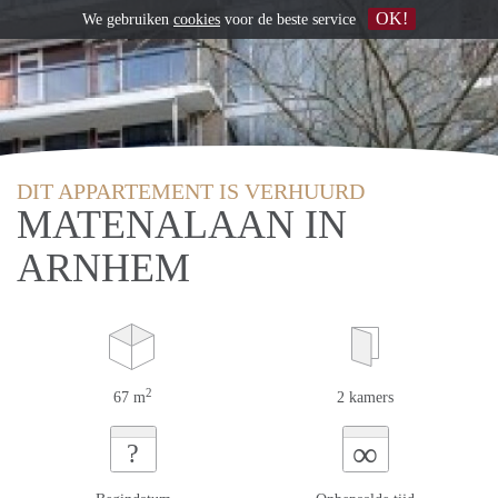
OK!
We gebruiken
cookies
voor de beste service
DIT APPARTEMENT IS VERHUURD
MATENALAAN IN
ARNHEM
2
67 m
2 kamers
∞
?