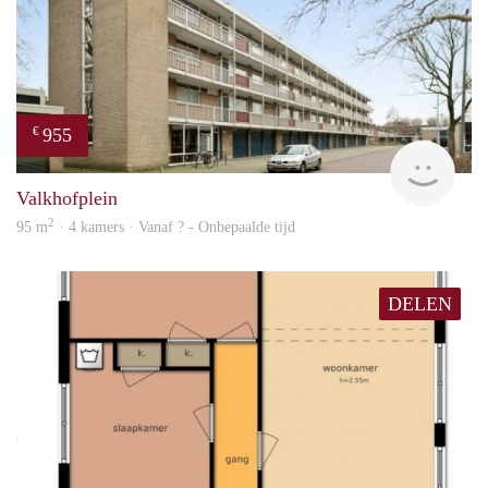
955
€
finde
Valkhofplein
2
95 m
· 4 kamers · Vanaf ? - Onbepaalde tijd
DELEN