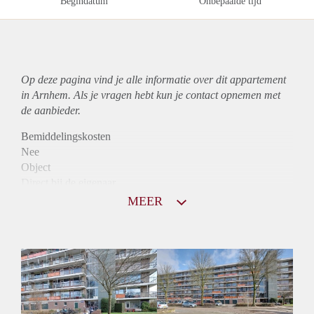
Begindatum
Onbepaalde tijd
Op deze pagina vind je alle informatie over dit
appartement
in Arnhem. Als je vragen hebt kun je contact opnemen met
de aanbieder.
Bemiddelingskosten
Nee
Object
Direct bij de eigenaar
Borg
MEER
760
Garantiestelling
Niet mogelijk
Huurtoeslag
Mogelijk
Inkomen eis
N.V.T.