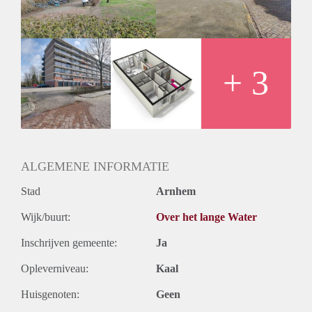
Huurtermijn
Onbepaalde termijn
Oplevering
Kaal
+ 3
ALGEMENE INFORMATIE
Stad
Arnhem
Wijk/buurt:
Over het lange Water
Inschrijven gemeente:
Ja
Opleverniveau:
Kaal
Huisgenoten:
Geen