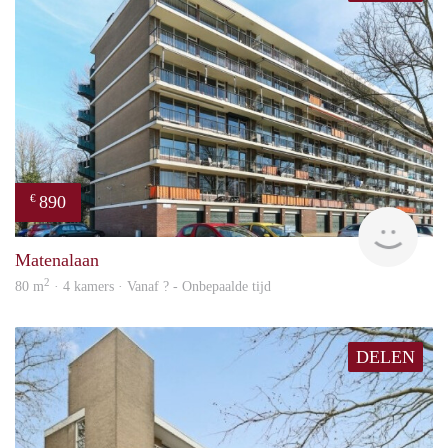
890
€
Woni
Matenalaan
2
80 m
· 4 kamers · Vanaf ? - Onbepaalde tijd
DELEN