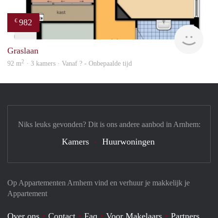
982
€
Woni
Graslaan
2
92 m
· 3 kamers · Vanaf ? - Onbepaalde tijd
Niks leuks gevonden? Dit is ons andere aanbod in Arnhem:
Kamers
Huurwoningen
Op Appartementen Arnhem vind en verhuur je makkelijk je
Appartement
Over ons
Contact
Faq
Voor Makelaars
Partners