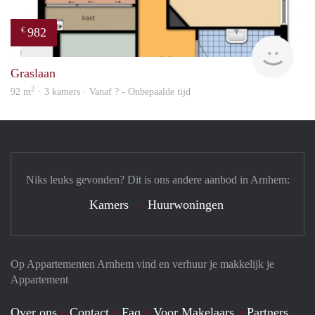
982
€
Woni
Graslaan
2
92 m
· 3 kamers · Vanaf ? - Onbepaalde tijd
Niks leuks gevonden? Dit is ons andere aanbod in Arnhem:
Kamers
Huurwoningen
Op Appartementen Arnhem vind en verhuur je makkelijk je
Appartement
Over ons
Contact
Faq
Voor Makelaars
Partners