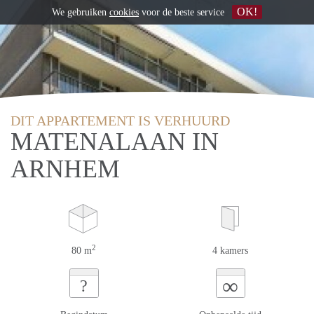
OK!
We gebruiken
cookies
voor de beste service
DIT APPARTEMENT IS VERHUURD
MATENALAAN IN
ARNHEM
2
80 m
4 kamers
∞
?