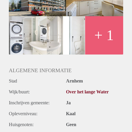
Huurtermijn
Onbepaalde termijn
Oplevering
Kaal
+ 1
ALGEMENE INFORMATIE
Stad
Arnhem
Wijk/buurt:
Over het lange Water
Inschrijven gemeente:
Ja
Opleverniveau:
Kaal
Huisgenoten:
Geen