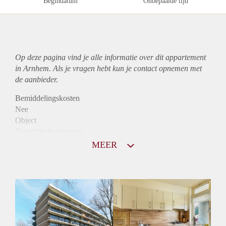
Begindatum
Onbepaalde tijd
Op deze pagina vind je alle informatie over dit
appartement
in Arnhem. Als je vragen hebt kun je contact opnemen met
de aanbieder.
Bemiddelingskosten
Nee
Object
Direct bij de eigenaar
Borg
MEER
825
Garantiestelling
Mogelijk
Huurtoeslag
Niet mogelijk
Inkomen eis
2,8 X Maandhuur Bruto