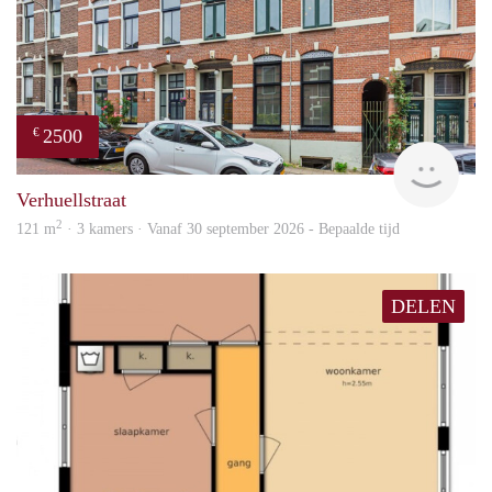
2500
€
Blin
Verhuellstraat
2
121 m
· 3 kamers · Vanaf 30 september 2026 - Bepaalde tijd
DELEN