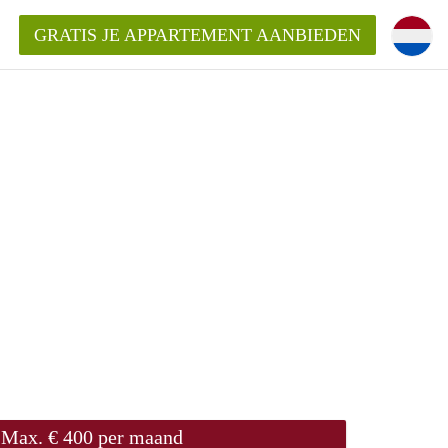
GRATIS JE APPARTEMENT AANBIEDEN
Appartement in Arnhem?
ementenArnhem?
ding?
Max. € 400 per maand