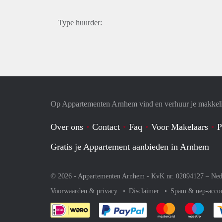
Type huurder:
Op Appartementen Arnhem vind en verhuur je makkeli
Over ons
Contact
Faq
Voor Makelaars
P
Gratis je Appartement aanbieden in Arnhem
© 2026 - Appartementen Arnhem - KvK nr. 02094127 –
Ned
Voorwaarden & privacy
Disclaimer
Spam & nep-acco
Je rekent gemakkelijk af 
Je rekent gemak
Je rek