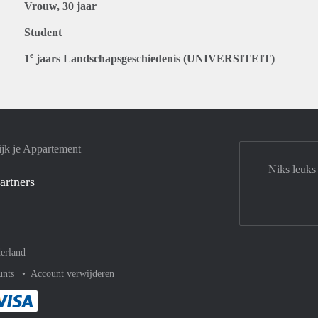
Vrouw, 30 jaar
Student
e
1
jaars Landschapsgeschiedenis (UNIVERSITEIT)
jk je Appartement
Niks leuks
artners
erland
unts
Account verwijderen
met Paypal
kelijk af met Mastercard
ent gemakkelijk af met Meastro
Je rekent gemakkelijk af met Visa