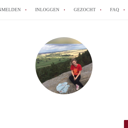
NMELDEN
INLOGGEN
GEZOCHT
FAQ
How to translate AppartementenArnhem!
Wat is AppartementenArnhem?
Hoeveel kost het om te reageren op een 
Wat is de privacyverklaring van Appart
Berekent AppartementenArnhem
makelaarsvergoeding/bemiddelingsvergoe
Alle veelgestelde vragen