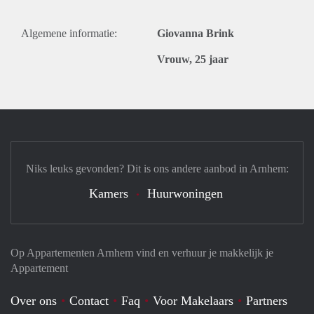
Algemene informatie:
Giovanna Brink
Vrouw, 25 jaar
Niks leuks gevonden? Dit is ons andere aanbod in Arnhem:
Kamers
Huurwoningen
Op Appartementen Arnhem vind en verhuur je makkelijk je
Appartement
Over ons
Contact
Faq
Voor Makelaars
Partners