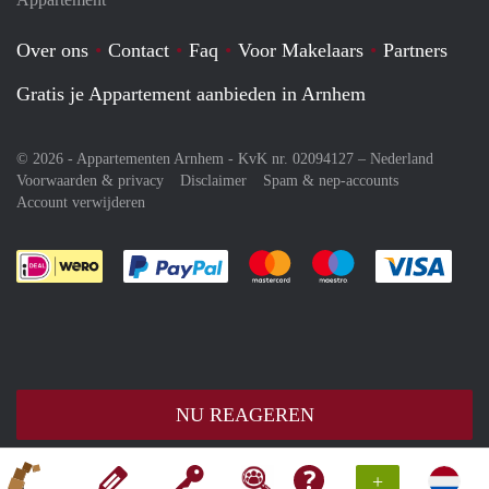
Over ons
Contact
Faq
Voor Makelaars
Partners
Gratis je Appartement aanbieden in Arnhem
© 2026 - Appartementen Arnhem - KvK nr. 02094127 –
Nederland
Voorwaarden & privacy
Disclaimer
Spam & nep-accounts
Account verwijderen
Je rekent gemakkelijk af met Paypal
Je rekent gemakkelijk af met M
Je rekent gemakkelij
Je re
NU REAGEREN
+