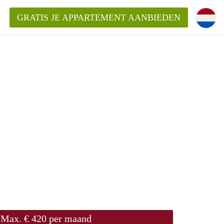
GRATIS JE APPARTEMENT AANBIEDEN
Appartement in Arnhem?
ementenArnhem?
ding?
Max. € 420 per maand