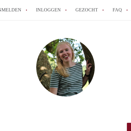
NMELDEN
INLOGGEN
GEZOCHT
FAQ
How to translate AppartementenArnhem!
Wat is AppartementenArnhem?
Hoeveel kost het om te reageren op een 
Wat is de privacyverklaring van Appart
Berekent AppartementenArnhem
makelaarsvergoeding/bemiddelingsvergoe
Alle veelgestelde vragen