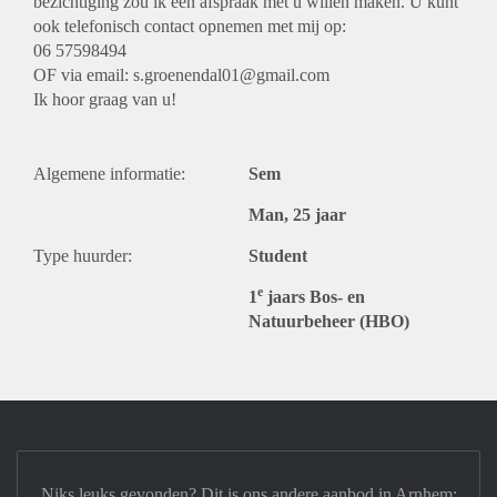
bezichtiging zou ik een afspraak met u willen maken. U kunt
ook telefonisch contact opnemen met mij op:
06 57598494
OF via email: s.groenendal01@gmail.com
Ik hoor graag van u!
Algemene informatie:
Sem
Man, 25 jaar
Type huurder:
Student
e
1
jaars Bos- en
Natuurbeheer (HBO)
Niks leuks gevonden? Dit is ons andere aanbod in Arnhem: