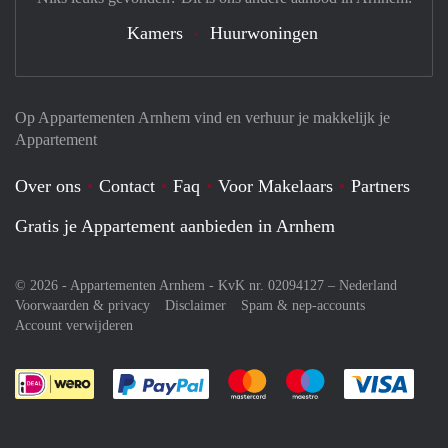
Kamers
Huurwoningen
Op Appartementen Arnhem vind en verhuur je makkelijk je
Appartement
Over ons
Contact
Faq
Voor Makelaars
Partners
Gratis je Appartement aanbieden in Arnhem
© 2026 - Appartementen Arnhem - KvK nr. 02094127 –
Nederland
Voorwaarden & privacy
Disclaimer
Spam & nep-accounts
Account verwijderen
Je rekent gemakkelijk af met Paypal
Je rekent gemakkelijk af met M
Je rekent gemakkelij
Je re