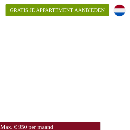
GRATIS JE APPARTEMENT AANBIEDEN
Appartement in Arnhem?
ementenArnhem?
ding?
Max. € 950 per maand