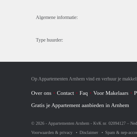
Algemene informatie:
Type huurder:
Op Appartementen Arnhem vind en verhuur je makkeli
Over ons
Contact
Faq
Voor Makelaars
P
Gratis je Appartement aanbieden in Arnhem
© 2026 - Appartementen Arnhem - KvK nr. 02094127 –
Ned
Voorwaarden & privacy
Disclaimer
Spam & nep-acco