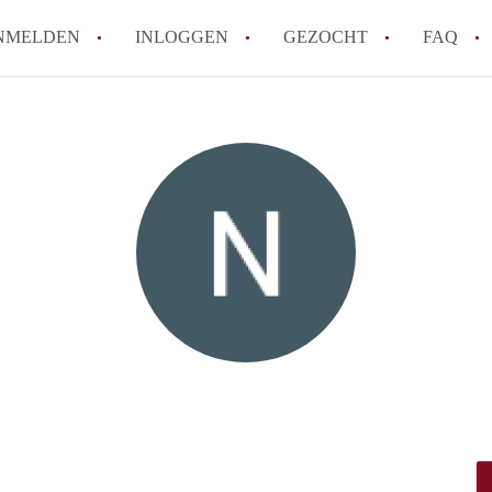
NMELDEN
INLOGGEN
GEZOCHT
FAQ
How to translate AppartementenArnhem!
Wat is AppartementenArnhem?
Hoeveel kost het om te reageren op een 
Wat is de privacyverklaring van Appart
Berekent AppartementenArnhem
makelaarsvergoeding/bemiddelingsvergoe
Alle veelgestelde vragen