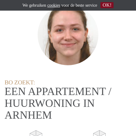
OK!
We gebruiken
cookies
voor de beste service
BO ZOEKT:
EEN APPARTEMENT /
HUURWONING IN
ARNHEM