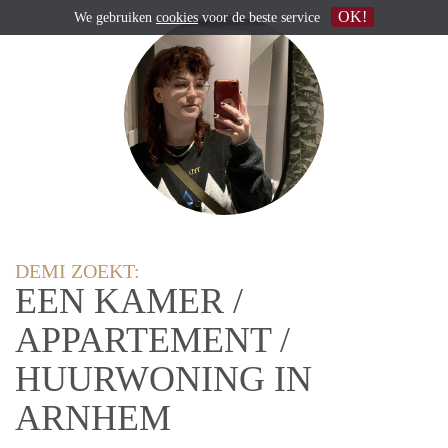
OK!
We gebruiken
cookies
voor de beste service
DEMI ZOEKT:
EEN KAMER /
APPARTEMENT /
HUURWONING IN
ARNHEM