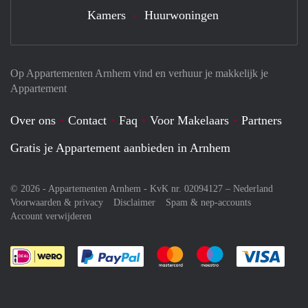
Kamers
Huurwoningen
Op Appartementen Arnhem vind en verhuur je makkelijk je
Appartement
Over ons
Contact
Faq
Voor Makelaars
Partners
Gratis je Appartement aanbieden in Arnhem
© 2026 - Appartementen Arnhem - KvK nr. 02094127 –
Nederland
Voorwaarden & privacy
Disclaimer
Spam & nep-accounts
Account verwijderen
Je rekent gemakkelijk af met Paypal
Je rekent gemakkelijk af met M
Je rekent gemakkelij
Je re