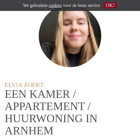
OK!
We gebruiken
cookies
voor de beste service
ELVIA ZOEKT:
EEN KAMER /
APPARTEMENT /
HUURWONING IN
ARNHEM