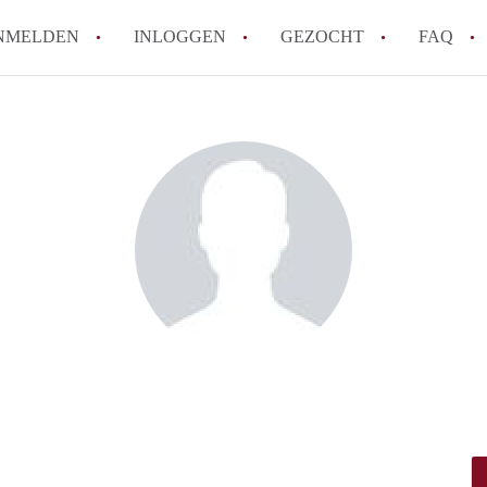
NMELDEN
INLOGGEN
GEZOCHT
FAQ
How to translate AppartementenArnhem!
Wat is AppartementenArnhem?
Hoeveel kost het om te reageren op een 
Wat is de privacyverklaring van Appart
Berekent AppartementenArnhem
makelaarsvergoeding/bemiddelingsvergoe
Alle veelgestelde vragen