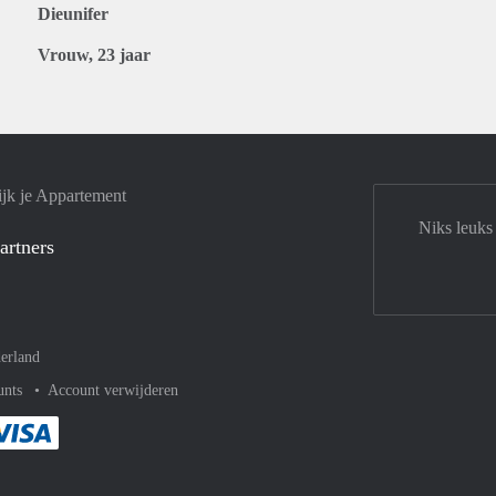
Dieunifer
Vrouw, 23 jaar
jk je Appartement
Niks leuks
artners
erland
unts
Account verwijderen
met Paypal
kelijk af met Mastercard
ent gemakkelijk af met Meastro
Je rekent gemakkelijk af met Visa