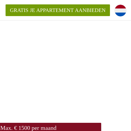
GRATIS JE APPARTEMENT AANBIEDEN
Appartement in Arnhem?
ementenArnhem?
ding?
Max. € 1500 per maand