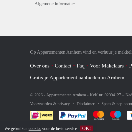
Algemene informatie:
Op Appartementen Arnhem vind en verhuur je makkeli
Over ons
Contact
Faq
Voor Makelaars
P
Gratis je Appartement aanbieden in Arnhem
© 2026 - Appartementen Arnhem - KvK nr. 02094127 –
Ned
Voorwaarden & privacy
Disclaimer
Spam & nep-acco
Je rekent gemakkelijk af 
Je rekent gemak
Je rek
OK!
We gebruiken
cookies
voor de beste service