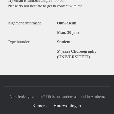
My email is samola123@yahoo.com.
Please do not hesitate to get in contact with me.
Algemene informatie:
Oluwaseun
Man, 30 jaar
Type huurder:
Student
e
5
jaars Choreography
(UNIVERSITEIT)
Niks leuks gevonden? Dit is ons andere aanbod in Arnhem:
Kamers
Huurwoningen