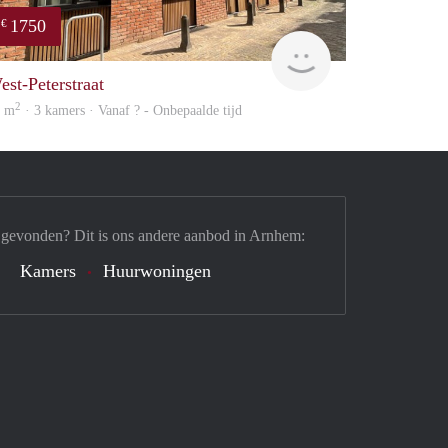
1750
€
Verhome
est-Peterstraat
2
5 m
· 3 kamers · Vanaf ? - Onbepaalde tijd
 gevonden? Dit is ons andere aanbod in Arnhem:
Kamers
Huurwoningen