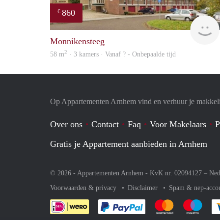
860
€
Monnikensteeg
2
58 m
· 3 kamers · Vanaf ? - Onbepaalde tijd
Op Appartementen Arnhem vind en verhuur je makkeli
Over ons
Contact
Faq
Voor Makelaars
P
Gratis je Appartement aanbieden in Arnhem
© 2026 - Appartementen Arnhem - KvK nr. 02094127 –
Ned
Voorwaarden & privacy
Disclaimer
Spam & nep-acco
Je rekent gemakkelijk af 
Je rekent gemak
Je rek