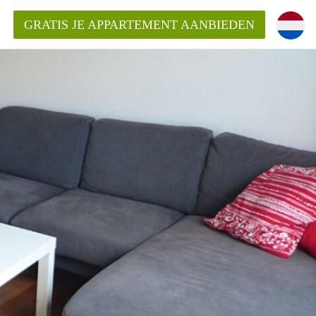
GRATIS JE APPARTEMENT AANBIEDEN
Appartement in Arnhem?
ementenArnhem?
ding?