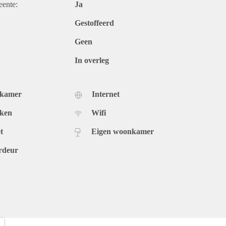
eente:
Ja
Gestoffeerd
Geen
In overleg
dkamer
Internet
uken
Wifi
t
Eigen woonkamer
rdeur