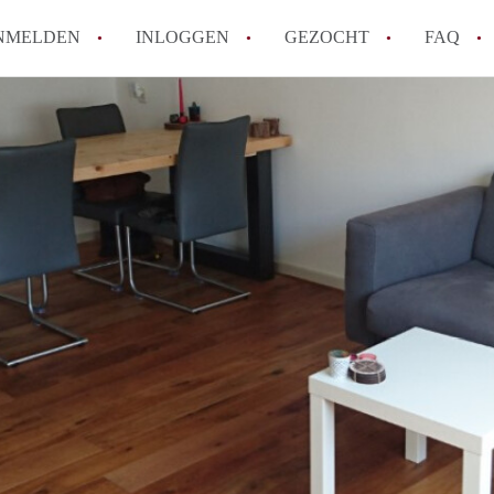
NMELDEN
INLOGGEN
GEZOCHT
FAQ
How to translate AppartementenArnhem!
Wat is AppartementenArnhem?
Hoeveel kost het om te reageren op een 
Wat is de privacyverklaring van Appart
Berekent AppartementenArnhem
makelaarsvergoeding/bemiddelingsvergoe
Alle veelgestelde vragen