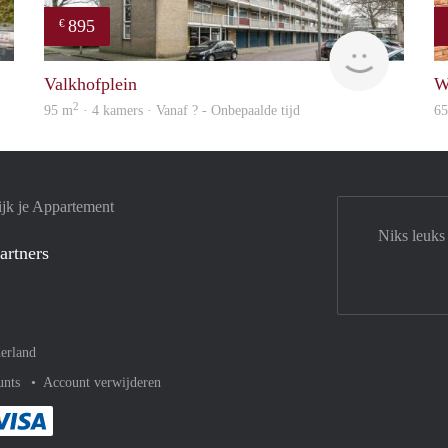
895
€
rent
finder
Valkhofplein
W
2
95 m
· 4 kamers · Vanaf ? - Onbepaalde tijd
6
jk je Appartement
Niks leuks
artners
erland
unts
Account verwijderen
met Paypal
kelijk af met Mastercard
ent gemakkelijk af met Meastro
Je rekent gemakkelijk af met Visa