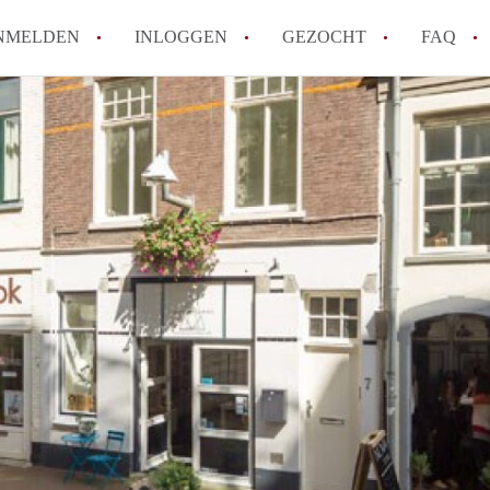
NMELDEN
INLOGGEN
GEZOCHT
FAQ
How to translate AppartementenArnhem!
Wat is AppartementenArnhem?
Hoeveel kost het om te reageren op een 
Wat is de privacyverklaring van Appart
Berekent AppartementenArnhem
makelaarsvergoeding/bemiddelingsvergoe
Alle veelgestelde vragen