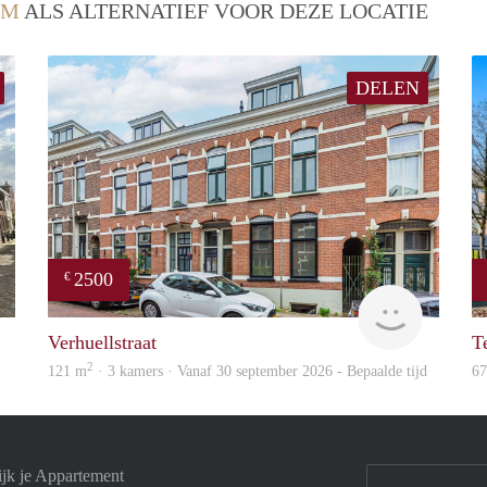
EM
ALS ALTERNATIEF VOOR DEZE LOCATIE
DELEN
2500
€
Verhome
Blinq
Verhuellstraat
T
2
121 m
· 3 kamers · Vanaf 30 september 2026 - Bepaalde tijd
6
jk je Appartement