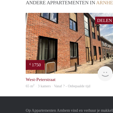
ANDERE APPARTEMENTEN IN
ARNH
DELEN
1750
€
West-Peterstraat
2
65 m
· 3 kamers · Vanaf ? - Onbepaalde tijd
Op Appartementen Arnhem vind en verhuur je makkeli