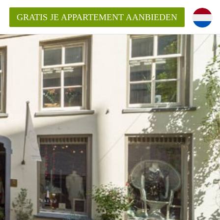
GRATIS JE APPARTEMENT AANBIEDEN
Appartement in Arnhem?
ementenArnhem?
ding?