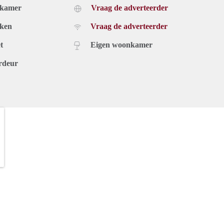
dkamer
Vraag de adverteerder
uken
Vraag de adverteerder
t
Eigen woonkamer
rdeur