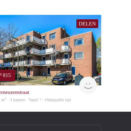
DELEN
815
€
Woning
erneuzenstraat
2
7 m
· 3 kamers · Vanaf ? - Onbepaalde tijd