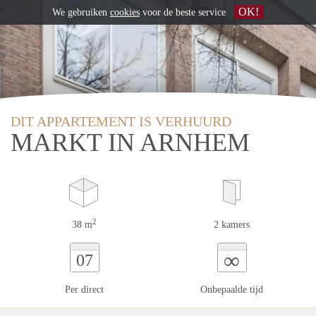
OK!
We gebruiken
cookies
voor de beste service
DIT APPARTEMENT IS VERHUURD
MARKT IN ARNHEM
2
38 m
2 kamers
∞
07
Per direct
Onbepaalde tijd