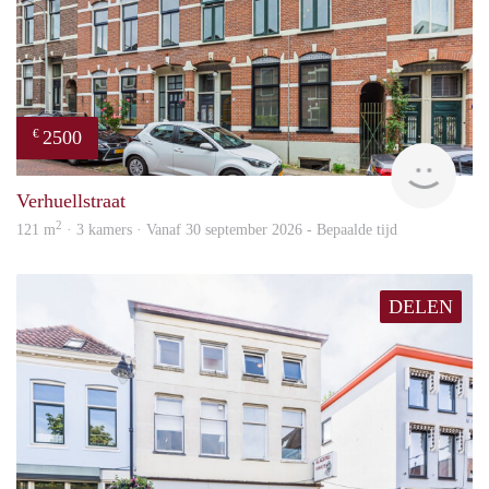
2500
€
Blin
Verhuellstraat
2
121 m
· 3 kamers · Vanaf 30 september 2026 - Bepaalde tijd
DELEN