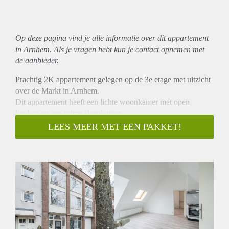
Op deze pagina vind je alle informatie over dit
appartement
in Arnhem. Als je vragen hebt kun je contact opnemen met
de aanbieder.
Prachtig 2K appartement gelegen op de 3e etage met uitzicht
over de Markt in Arnhem.
Dit appartement heeft een lichte woonkamer met open
keuken en een ruime slaapkamer.
Het gehele appartement is gerenoveerd en is voorzien van
LEES MEER MET EEN PAKKET!
een laminaatvloer.
Het appartement heeft een groot dakterras van ca. 20 m2.
Bijzonderheden:
Huurprijs € 750,00 exclusief € 125,00 servicekosten en
voorschot G/W/L/ p/m | Inkomenseis 3x de huur | Huisdieren
niet toegestaan| Borgsom 1 maand huur | Huurperiode
minimaal 12 maanden