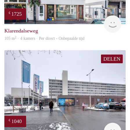
1725
€
verh
Klarendalseweg
2
105 m
· 4 kamers · Per direct - Onbepaalde tijd
DELEN
1040
€
finde