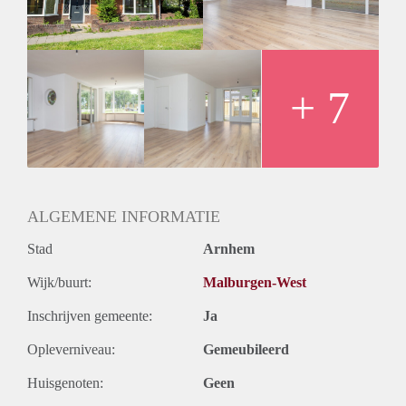
Daarnaast heeft het appartement een eigen privé tuin.
Het complex heeft een aantal gemeenschappelijke
voorzieningen zoals wasmachines, drogers en fietsenberging.
Bijzonderheden:
Huurprijs € 847,050 exclusief € 135,00 servicekosten,
+ 7
voorschot G/W/L/, stoffering, witgoed en tv/internet per
maand | Minimaal 12 maanden
| Geschikt voor maximaal 1 persoon | Géén huisdieren
toegestaan
ALGEMENE INFORMATIE
Stad
Arnhem
Wijk/buurt:
Malburgen-West
Inschrijven gemeente:
Ja
Opleverniveau:
Gemeubileerd
Huisgenoten:
Geen