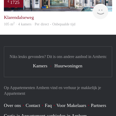
1725
€
verh
Klarendalseweg
2
105 m
· 4 kamers · Per direct - Onbepaalde tijd
Niks leuks gevonden? Dit is ons andere aanbod in Arnhem:
Kamers
Huurwoningen
Op Appartementen Arnhem vind en verhuur je makkelijk je
Appartement
Over ons
Contact
Faq
Voor Makelaars
Partners
Gratis je Appartement aanbieden in Arnhem