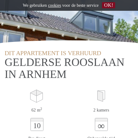
OK!
We gebruiken
cookies
voor de beste service
DIT APPARTEMENT IS VERHUURD
GELDERSE ROOSLAAN
IN ARNHEM
2
62 m
2 kamers
∞
10