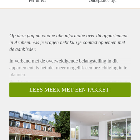
Per direct
Onbepaalde tijd
Op deze pagina vind je alle informatie over dit
appartement
in Arnhem. Als je vragen hebt kun je contact opnemen met
de aanbieder.
In verband met de overweldigende belangstelling in dit
appartement, is het niet meer mogelijk een bezichtiging in te
plannen.
Per 1 mei komt er een recent gerenoveerde appartement van
ruim 60 m2, gelegen op de bel-etage vrij.
LEES MEER MET EEN PAKKET!
Het appartement is op loopafstand van het centrum van
Arnhem, net over de brug.
Het appartement heeft een eigen keuken voorzien van
inbouwkoelkast, inductiekookplaat, afzuigkap en soft close
systeem. De gehele keuken geeft een luxe uitstraling. Tevens
beschikt het appartement over een eigen nette badkamer en is
het gehele appartement voorzien van een nette laminaat vloer.