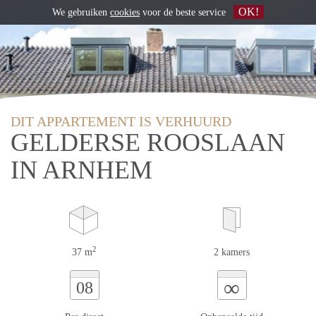
OK!
We gebruiken
cookies
voor de beste service
DIT APPARTEMENT IS VERHUURD
GELDERSE ROOSLAAN
IN ARNHEM
2
37 m
2 kamers
∞
08