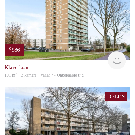
986
€
Woni
Klaverlaan
2
101 m
· 3 kamers · Vanaf ? - Onbepaalde tijd
DELEN