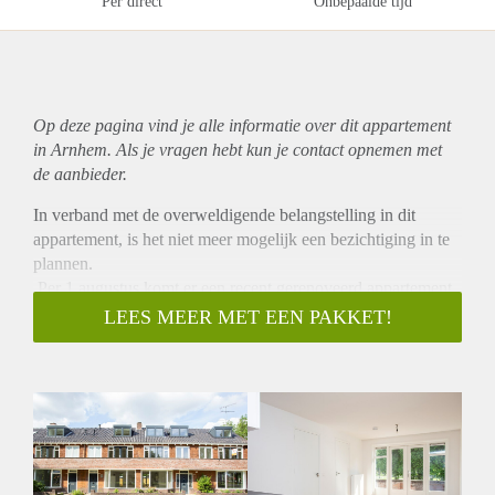
Per direct
Onbepaalde tijd
Op deze pagina vind je alle informatie over dit
appartement
in Arnhem. Als je vragen hebt kun je contact opnemen met
de aanbieder.
In verband met de overweldigende belangstelling in dit
appartement, is het niet meer mogelijk een bezichtiging in te
plannen.
.Per 1 augustus komt er een recent gerenoveerd appartement
van ca. 37m2 gelegen op de tweede etage vrij. Het
LEES MEER MET EEN PAKKET!
appartement is op loopafstand van het centrum van Arnhem,
net over de brug.
Het appartement heeft een eigen keuken voorzien van
inbouwkoelkast, inductiekookplaat, afzuigkap en soft close
systeem. De gehele keuken geeft een luxe uitstraling. Tevens
beschikt het appartement over een eigen nette badkamer,
aparte ruime slaapkamer en is het gehele appartement