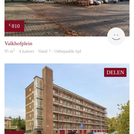
810
€
finde
Valkhofplein
2
95 m
· 4 kamers · Vanaf ? - Onbepaalde tijd
DELEN