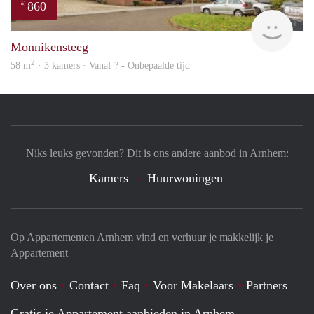
860
€
rent
Monnikensteeg
2
58 m
· 3 kamers · Vanaf ? - Onbepaalde tijd
Niks leuks gevonden? Dit is ons andere aanbod in Arnhem:
Kamers
Huurwoningen
Op Appartementen Arnhem vind en verhuur je makkelijk je
Appartement
Over ons
Contact
Faq
Voor Makelaars
Partners
Gratis je Appartement aanbieden in Arnhem