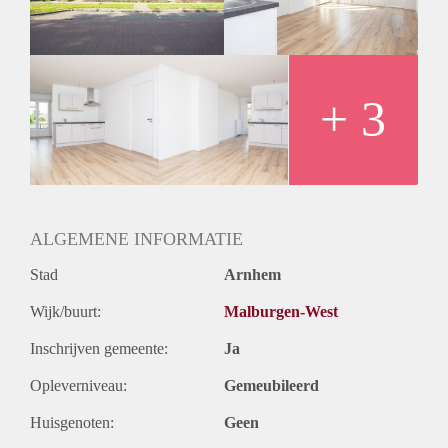
voorzien van een nette laminaat vloer.
Het complex heeft een aantal gemeenschappelijke
voorzieningen zoals wasmachines, drogers en fietsenberging.
Bijzonderheden:
Huurprijs € 675,00 exclusief € 165,00 servicekosten,
+ 3
voorschot G/W/L/, stoffering, witgoed en tv/internet per
maand | Minimaal huurperiode 12 maanden| Geschikt voor
maximaal 1 persoon | Géén huisdieren toegestaan |
Huurtoeslag mogelijk
ALGEMENE INFORMATIE
Stad
Arnhem
Wijk/buurt:
Malburgen-West
Inschrijven gemeente:
Ja
Opleverniveau:
Gemeubileerd
Huisgenoten:
Geen