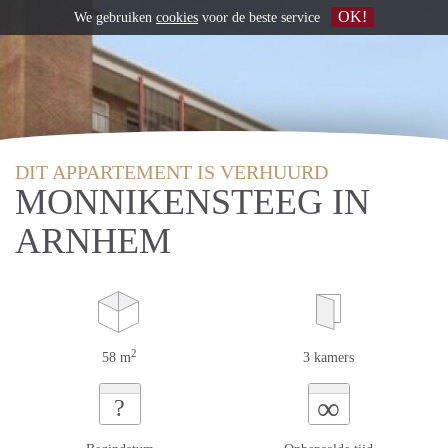
OK!
We gebruiken
cookies
voor de beste service
DIT APPARTEMENT IS VERHUURD
MONNIKENSTEEG IN
ARNHEM
2
58 m
3 kamers
∞
?