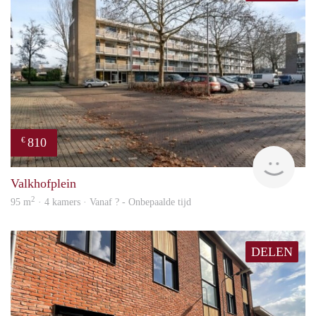
810
€
finde
Valkhofplein
2
95 m
· 4 kamers · Vanaf ? - Onbepaalde tijd
DELEN