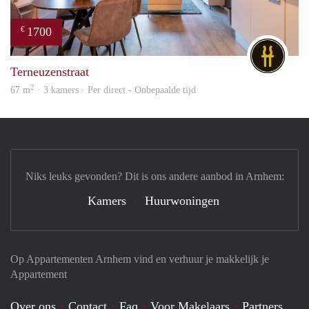
1700
€
DG
Terneuzenstraat
2
67 m
· 3 kamers · Per direct - Onbepaalde tijd
Niks leuks gevonden? Dit is ons andere aanbod in Arnhem:
Kamers
Huurwoningen
Op Appartementen Arnhem vind en verhuur je makkelijk je
Appartement
Over ons
Contact
Faq
Voor Makelaars
Partners