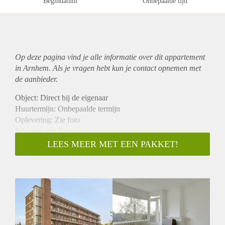
Begindatum
Onbepaalde tijd
Op deze pagina vind je alle informatie over dit
appartement
in Arnhem. Als je vragen hebt kun je contact opnemen met
de aanbieder.
Object: Direct bij de eigenaar
Huurtermijn: Onbepaalde termijn
Oplevering: Zie foto
Inkomen eis: Nee
Garantiestelling mogelijk: Nee
LEES MEER MET EEN PAKKET!
Borg: 1 Maand
Bemiddeling kosten: Nee
Woningdelers toegestaan: Nee
Huisdieren toegestaan: Afhankelijk van de Eigenaar
Huurtoeslag grens: Ja
Geschikt voor studenten: Afhankelijk van de Eigenaar