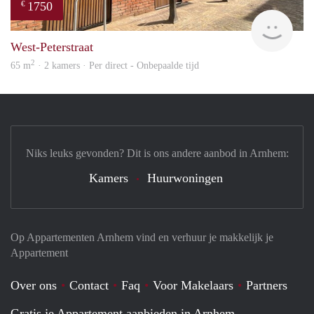
1750
€
Verh
West-Peterstraat
2
65 m
· 2 kamers · Per direct - Onbepaalde tijd
Niks leuks gevonden? Dit is ons andere aanbod in Arnhem:
Kamers
Huurwoningen
Op Appartementen Arnhem vind en verhuur je makkelijk je
Appartement
Over ons
Contact
Faq
Voor Makelaars
Partners
Gratis je Appartement aanbieden in Arnhem