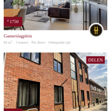
1750
€
DG
Gamerslagplein
2
84 m
· 3 kamers · Per direct - Onbepaalde tijd
DELEN