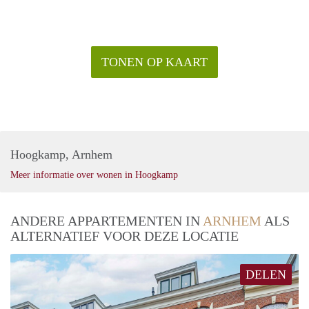
woning, kunt u contact opnemen via www. blinqmakelaars.nl
om een bezichtiging aan te vragen.
TONEN OP KAART
Hoogkamp, Arnhem
Meer informatie over wonen in Hoogkamp
ANDERE APPARTEMENTEN IN
ARNHEM
ALS
ALTERNATIEF VOOR DEZE LOCATIE
DELEN