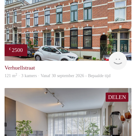
2500
€
Blin
Verhuellstraat
2
121 m
· 3 kamers · Vanaf 30 september 2026 - Bepaalde tijd
DELEN