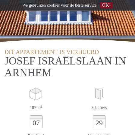
OK!
We gebruiken
cookies
voor de beste service
DIT APPARTEMENT IS VERHUURD
JOSEF ISRAËLSLAAN IN
ARNHEM
2
107 m
3 kamers
07
29