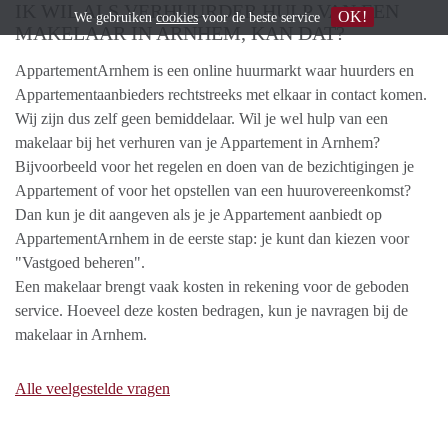
IK WIL ALS VERHUURDER HULP VAN EEN
OK!
We gebruiken
cookies
voor de beste service
MAKELAAR IN ARNHEM, KAN DAT?
AppartementArnhem is een online huurmarkt waar huurders en
Appartementaanbieders rechtstreeks met elkaar in contact komen.
Wij zijn dus zelf geen bemiddelaar. Wil je wel hulp van een
makelaar bij het verhuren van je Appartement in Arnhem?
Bijvoorbeeld voor het regelen en doen van de bezichtigingen je
Appartement of voor het opstellen van een huurovereenkomst?
Dan kun je dit aangeven als je je Appartement aanbiedt op
AppartementArnhem in de eerste stap: je kunt dan kiezen voor
"Vastgoed beheren".
Een makelaar brengt vaak kosten in rekening voor de geboden
service. Hoeveel deze kosten bedragen, kun je navragen bij de
makelaar in Arnhem.
Alle veelgestelde vragen