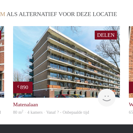
EM
ALS ALTERNATIEF VOOR DEZE LOCATIE
DELEN
890
€
Blinq
Woning
Matenalaan
W
2
d
80 m
· 4 kamers · Vanaf ? - Onbepaalde tijd
6