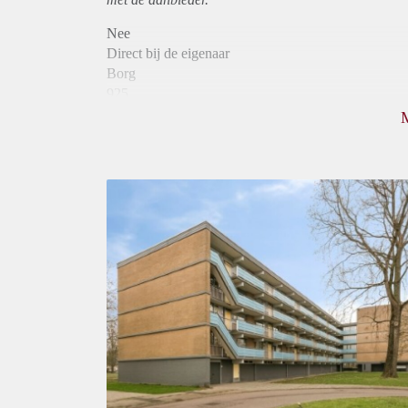
Nee
Direct bij de eigenaar
Borg
925
Garantiestelling
Mogelijk
Huurtoeslag
Niet mogelijk
Inkomen eis
2,8 X Maandhuur Bruto
Huurtermijn
Onbepaalde termijn
Oplevering
Kaal