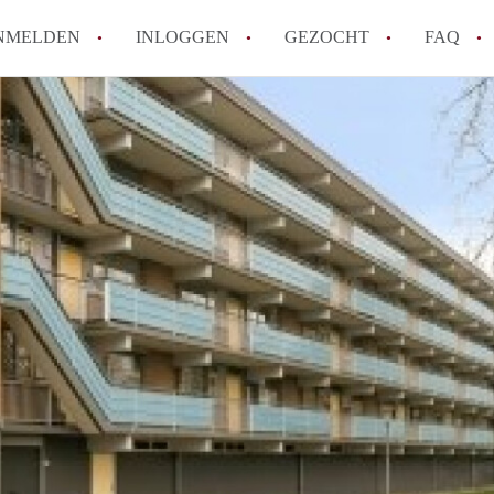
NMELDEN
INLOGGEN
GEZOCHT
FAQ
How to translate AppartementenArnhem!
Wat is AppartementenArnhem?
Hoeveel kost het om te reageren op een 
Wat is de privacyverklaring van Appart
Berekent AppartementenArnhem
makelaarsvergoeding/bemiddelingsvergoe
Alle veelgestelde vragen