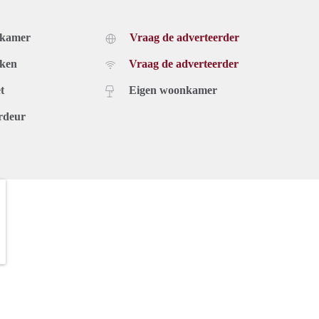
dkamer
Vraag de adverteerder
uken
Vraag de adverteerder
t
Eigen woonkamer
rdeur