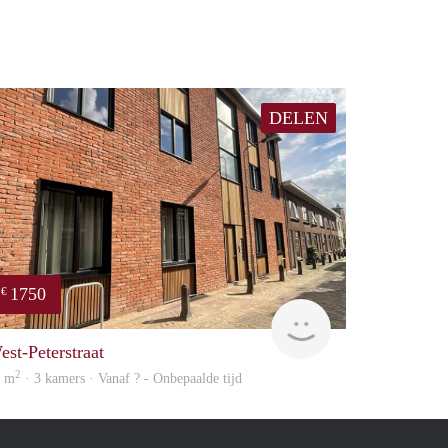
DELEN
1750
€
Verhome
est-Peterstraat
2
5 m
· 3 kamers · Vanaf ? - Onbepaalde tijd