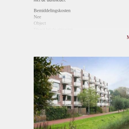
Bemiddelingskosten
Nee
Object
Direct bij de eigenaar
Borg
900
Garantiestelling
Mogelijk
Huurtoeslag
Niet mogelijk
Inkomen eis
3,1 X Maandhuur Bruto
Huurtermijn
Onbepaalde termijn
Oplevering
Kaal