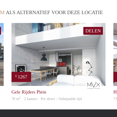
EM
ALS ALTERNATIEF VOOR DEZE LOCATIE
DELEN
1267
€
finder
mVx
Gele Rijders Plein
H
2
78 m
· 2 kamers · Per direct - Onbepaalde tijd
7