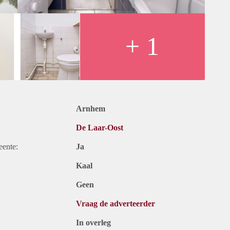
+ 1
Arnhem
De Laar-Oost
eente:
Ja
Kaal
Geen
Vraag de adverteerder
In overleg