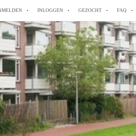
NMELDEN
INLOGGEN
GEZOCHT
FAQ
How to translate AppartementenArnhem!
Wat is AppartementenArnhem?
Hoeveel kost het om te reageren op een 
Wat is de privacyverklaring van Appart
Berekent AppartementenArnhem
makelaarsvergoeding/bemiddelingsvergoe
Alle veelgestelde vragen