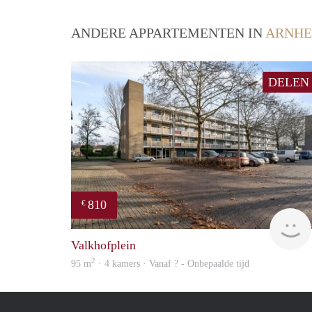
ANDERE APPARTEMENTEN IN
ARNH
DELEN
810
€
Valkhofplein
2
95 m
· 4 kamers · Vanaf ? - Onbepaalde tijd