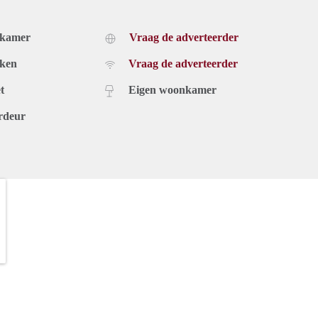
dkamer
Vraag de adverteerder
uken
Vraag de adverteerder
t
Eigen woonkamer
rdeur