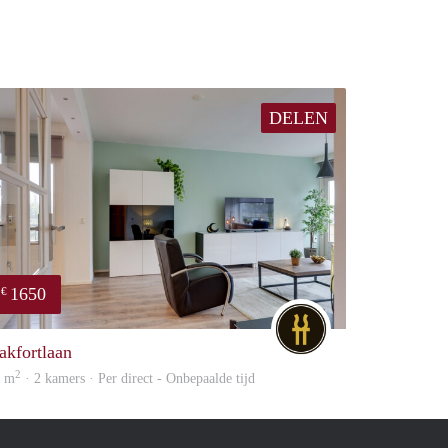
DELEN
1650
€
DG
akfortlaan
2
3 m
· 2 kamers · Per direct - Onbepaalde tijd