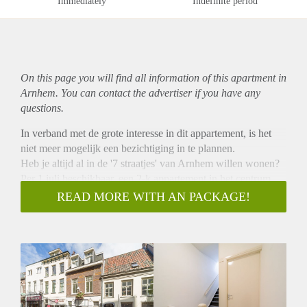
Immediately
Indefinite period
On this page you will find all information of this
apartment
in
Arnhem. You can contact the advertiser if you have any
questions.
In verband met de grote interesse in dit appartement, is het
niet meer mogelijk een bezichtiging in te plannen.
Heb je altijd al in de '7 straatjes' van Arnhem willen wonen?
Per 1 juli beschikbaar, een 2-k appartement in het centrum
van Arnhem. Het appartement is gelegen in de Zwanenstraat
READ MORE WITH AN PACKAGE!
welke helemaal is gerenoveerd!
Het appartement is gelegen op de 2e etage en is voorzien van
een ruime slaapkamer aan de achterzijde en prachtige
woonkamer met open keuken aan de voorzijde. De badkamer
is voorzien van een wastafel, douche en toilet.
Bijzonderheden:
Huurprijs € 825,00 exclusief € 30,00 servicekosten € 15,00