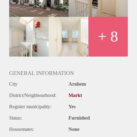
stoffering| Borgsom 1 maand huur | Huurperiode minimaal
12 maanden | Huisdieren niet toegestaan | Inkomenseis 3x de
huur
+ 8
GENERAL INFORMATION
City
Arnhem
District/Neighbourhood:
Markt
Register municipality:
Yes
Status:
Furnished
Housemates:
None