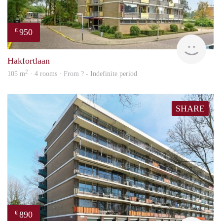
950
€
finde
Hakfortlaan
2
105 m
· 4 rooms · From ? - Indefinite period
SHARE
890
€