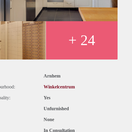
+ 24
Arnhem
ourhood:
Winkelcentrum
ality:
Yes
Unfurnished
None
In Consultation