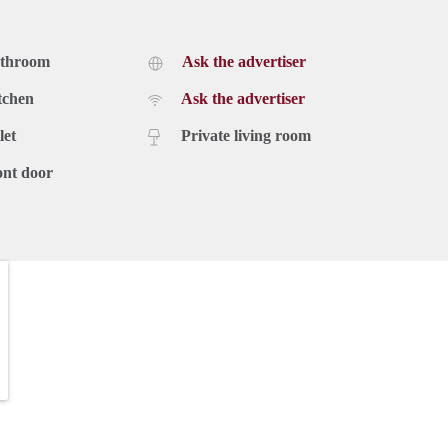
athroom
Ask the advertiser
tchen
Ask the advertiser
let
Private living room
ont door