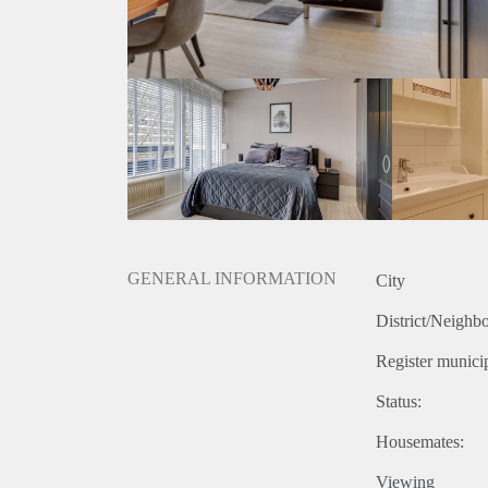
GENERAL INFORMATION
City
District/Neighb
Register municip
Status:
Housemates:
Viewing