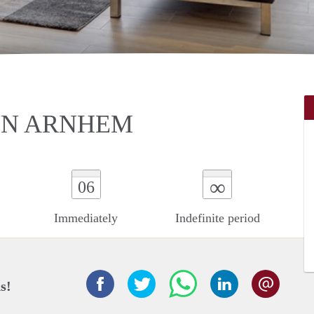
IN ARNHEM
∞
06
Immediately
Indefinite period
s!