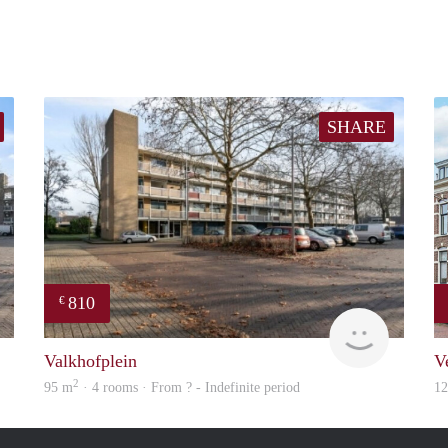
SHARE
810
€
finder
Woning
Valkhofplein
V
2
95 m
· 4 rooms · From ? - Indefinite period
1