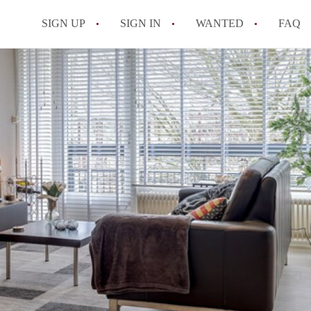
SIGN UP
SIGN IN
WANTED
FAQ
All FAQs