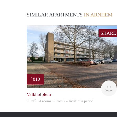
SIMILAR APARTMENTS
IN ARNHEM
SHARE
810
€
Valkhofplein
2
95 m
· 4 rooms · From ? - Indefinite period