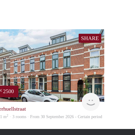
SHARE
2500
€
Blinq
erhuellstraat
2
21 m
· 3 rooms · From 30 September 2026 - Certain period