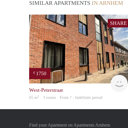
SIMILAR APARTMENTS
IN ARNHEM
SHARE
1750
€
West-Peterstraat
2
65 m
· 3 rooms · From ? - Indefinite period
Find your Apartment on Apartments Arnhem