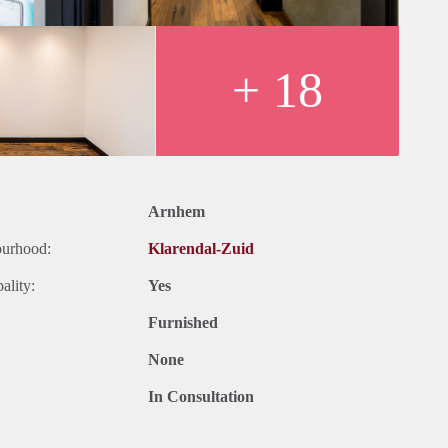
+ 18
Arnhem
ourhood:
Klarendal-Zuid
ality:
Yes
Furnished
None
In Consultation