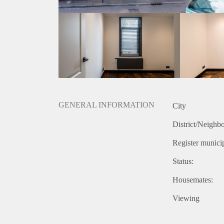
GENERAL INFORMATION
City
District/Neighb
Register municip
Status:
Housemates:
Viewing