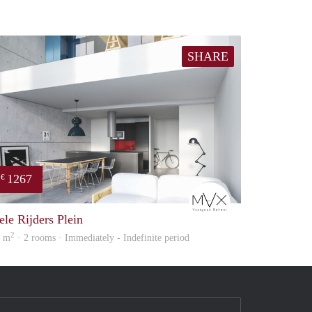
SHARE
1267
€
mVx
ele Rijders Plein
2
8 m
· 2 rooms · Immediately - Indefinite period