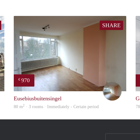
SHARE
970
€
Verhome
Janneke
Eusebiusbuitensingel
G
2
80 m
· 3 rooms · Immediately - Certain period
7