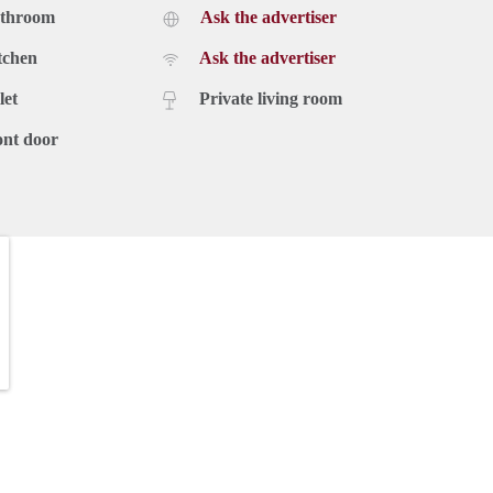
athroom
Ask the advertiser
tchen
Ask the advertiser
let
Private living room
ont door