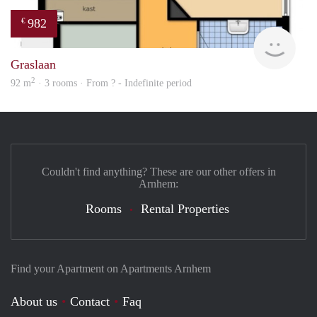
982
€
Woni
Graslaan
2
92 m
· 3 rooms · From ? - Indefinite period
Couldn't find anything? These are our other offers in
Arnhem:
Rooms
Rental Properties
Find your Apartment on Apartments Arnhem
About us
Contact
Faq