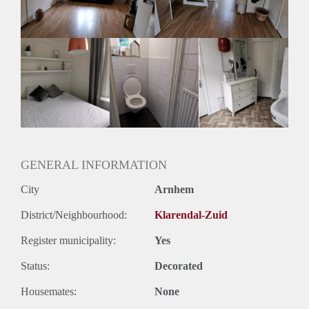
Bij interesse/vragen, stuur me gerust een bericht. In overleg is
het ook mogelijk iets eerder in te trekken.
GENERAL INFORMATION
City
Arnhem
District/Neighbourhood:
Klarendal-Zuid
Register municipality:
Yes
Status:
Decorated
Housemates:
None