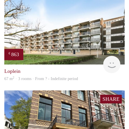
863
€
finde
Loplein
2
67 m
· 3 rooms · From ? - Indefinite period
SHARE