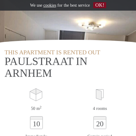
OK!
We use
cookies
for the best service
THIS APARTMENT IS RENTED OUT
PAULSTRAAT IN
ARNHEM
2
50 m
4 rooms
10
20