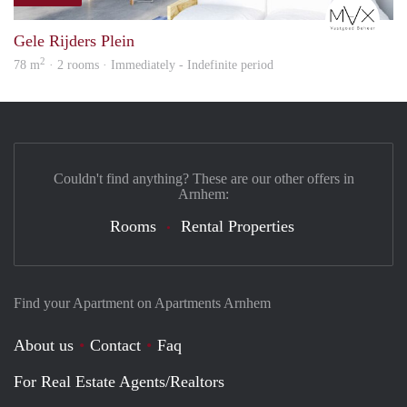
mVx
• Maximum short-stay rental period: 6 months (no extension)
• Maximum temporary rental period: 24 months
Gele Rijders Plein
• Suitable for a maximum of 2 persons
2
78 m
· 2 rooms · Immediately - Indefinite period
• Smoking and pets are not allowed
• Mandatory final cleaning: €250 (deducted from the deposit)
• Mandatory purchase of new bedding for 2 persons: €100
(remains property of the tenant)
Additional Notes
Couldn't find anything? These are our other offers in
• Short-stay or temporary rental agreement – short-stay only
Arnhem:
possible for students
Rooms
Rental Properties
• Fully furnished
Interested?
Contact us for more information or to schedule a viewing.
Find your Apartment on Apartments Arnhem
Availability and rental type will be determined per apartment.
About us
Contact
Faq
For Real Estate Agents/Realtors