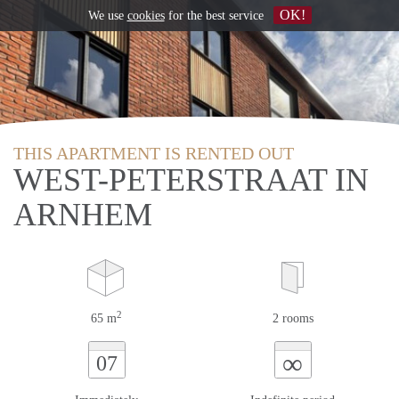
OK!
We use
cookies
for the best service
THIS APARTMENT IS RENTED OUT
WEST-PETERSTRAAT IN
ARNHEM
2
65 m
2 rooms
∞
07