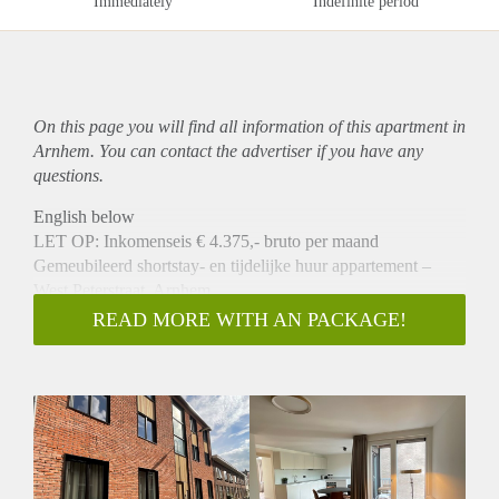
Immediately
Indefinite period
On this page you will find all information of this
apartment
in
Arnhem. You can contact the advertiser if you have any
questions.
English below
LET OP: Inkomenseis € 4.375,- bruto per maand
Gemeubileerd shortstay- en tijdelijke huur appartement –
West Peterstraat, Arnhem
Aan de West Peterstraat in de Arnhemse wijk Klarendal
READ MORE WITH AN PACKAGE!
bieden wij een volledig gemeubileerd appartement aan voor
tijdelijke verhuur.
Het appartement bevind zich in een modern
nieuwbouwcomplex uit 2023 en zijn in uitstekende staat van
onderhoud.
Het appartement is beschikbaar voor shortstay (3 tot 6
maanden, zonder verlengingsmogelijkheid) of voor tijdelijke