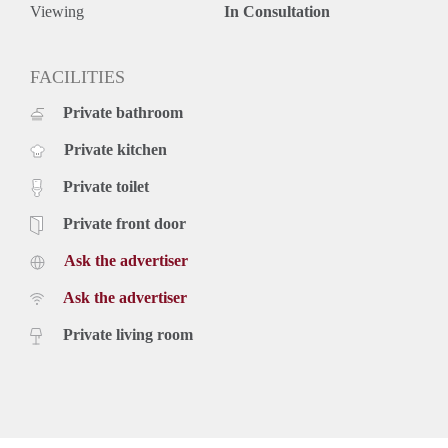
• Volledig gemeubileerd (inclusief bestek, meubels en tv)
Viewing
In Consultation
LET OP: Inkomenseis € 4.375,- netto per maand
Locatie
Het appartement ligt in de wijk Klarendal, nabij het
FACILITIES
modekwartier, diverse horecagelegenheden en winkels.
Private bathroom
Het stadscentrum en station Velperpoort zijn op loopafstand
bereikbaar, Park Sonsbeek ligt op circa 10 minuten fietsen.
Private kitchen
Huurvoorwaarden
• Beschikbaar per 1 april
Private toilet
• Huurprijs: € 1.750,- per maand
• Waarborgsom: € 2.900,-
Private front door
• Inclusief gas, water en elektra, internet en gemeentelijke
Ask the advertiser
belastingen
• Minimale huurperiode shortstay: 3 maanden
Ask the advertiser
• Maximale huurperiode shortstay: 6 maanden (zonder
verlenging)
Private living room
• Maximale huurperiode tijdelijke huur: 24 maanden
• Geschikt voor maximaal 2 personen
• Roken en huisdieren niet toegestaan
• Verplichte eindschoonmaak: € 250,- (wordt ingehouden van
de borg)