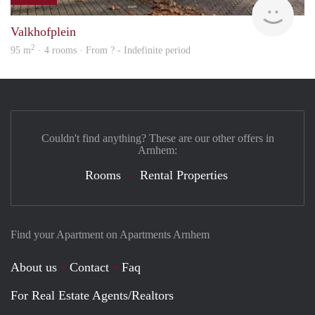
finde
municipal taxes
• Minimum short-stay rental period: 3 months
Valkhofplein
• Maximum short-stay rental period: 6 months (no
2
95 m
· 4 rooms · From ? - Indefinite period
extensions)
• Maximum temporary rental period: 24 months
PLEASE NOTE: temporary rental only available to students
who are not yet living in Arnhem
• Suitable for a maximum of 2 people
• No smoking or pets allowed
Couldn't find anything? These are our other offers in
• Mandatory final cleaning fee: €250 (deducted from the
Arnhem:
deposit)
Rooms
Rental Properties
• Mandatory purchase of new bedding for 2 persons: €100
(remains property of the tenant)
Additional Information
• Short-stay or temporary rental agreement
Find your Apartment on Apartments Arnhem
• Fully furnished
• Available from various start dates
About us
Contact
Faq
Interested?
Please contact us for more information or to schedule a
For Real Estate Agents/Realtors
viewing. Availability and rental terms are arranged per