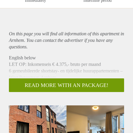
Immediately
Indefinite period
On this page you will find all information of this
apartment
in
Arnhem. You can contact the advertiser if you have any
questions.
English below
LET OP: Inkomenseis € 4.375,- bruto per maand
6 gemeubileerde shortstay- en tijdelijke huurappartementen –
West Peterstraat, Arnhem
Aan de West Peterstraat in de Arnhemse wijk Klarendal
READ MORE WITH AN PACKAGE!
bieden wij zes volledig gemeubileerde appartementen aan
voor tijdelijke verhuur.
De appartementen bevinden zich in een modern
nieuwbouwcomplex uit 2023 en zijn in uitstekende staat van
onderhoud.
Deze appartementen zijn beschikbaar voor shortstay (3 tot 6
maanden, zonder verlengingsmogelijkheid) of voor tijdelijke