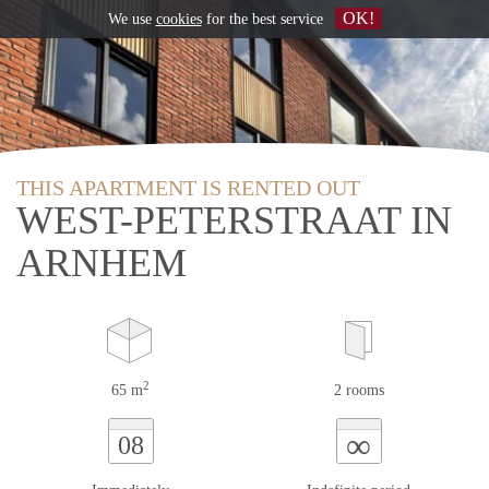
OK!
We use
cookies
for the best service
THIS APARTMENT IS RENTED OUT
WEST-PETERSTRAAT IN
ARNHEM
2
65 m
2 rooms
∞
08