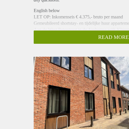
English below
LET OP: Inkomenseis € 4.375,- bruto per maand
Gemeubileerd shortstay- en tijdelijke huur appartem
Aan de West Peterstraat in de Arnhemse wijk Klaren
voor tijdelijke verhuur.
READ MORE
Het appartement bevind zich in een modern nieuwbou
onderhoud.
Het appartement is beschikbaar voor shortstay (3 tot
huur (maximaal 24 maanden, indien er voldaan word
Indeling en voorzieningen
Het appartement beschikt over een gebruiksoppervlakt
• Woonkamer met toegang tot een eigen buitenruimt
• Aparte slaapkamer
• Werkkamer
• Open keuken met inbouwapparatuur: vaatwasser, 
• Badkamer met modern sanitair
• Privéberging in de kelder, voorzien van elektra en 
Voorzieningen en comfort
• Vloerverwarming door de gehele woning