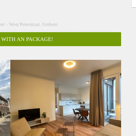
ent – West Peterstraat, Arnhem
dal bieden wij een volledig gemeubileerd appartement aan
 WITH AN PACKAGE!
wcomplex uit 2023 en zijn in uitstekende staat van
 6 maanden, zonder verlengingsmogelijkheid) of voor tijdelijke
t aan de voorwaarden).
e van circa 60 tot 65 m². De indeling bestaat uit:
e
combi-oven/magnetron, koelkast en wasmachine
verlichting