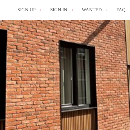
SIGN UP
SIGN IN
WANTED
FAQ
All FAQs