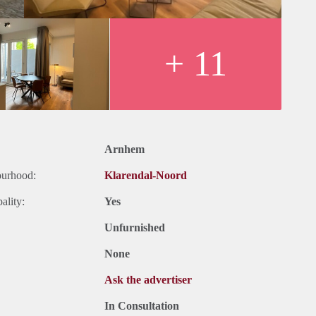
+ 11
belastingen
n tv)
t modekwartier, diverse horecagelegenheden en winkels.
afstand bereikbaar, Park Sonsbeek ligt op circa 10 minuten
Arnhem
ourhood:
Klarendal-Noord
ality:
Yes
elijke belastingen
Unfurnished
er verlenging)
None
Ask the advertiser
In Consultation
ouden van de borg)