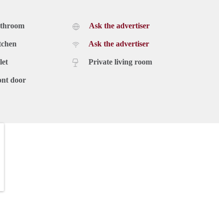
en: € 100,- (blijft eigendom van huurder)
athroom
Ask the advertiser
tchen
Ask the advertiser
let
Private living room
 een bezichtiging in te plannen. Beschikbaarheid en huurvorm
ont door
--------------------------------------------------------------------------------
----------------------------------------------
per month
 – West Peterstraat, Arnhem
dal, we offer several fully furnished apartments for temporary
lex from 2023 and is in excellent condition.
onths, without extension) or temporary rental (maximum 24
 to 65 m² and includes: