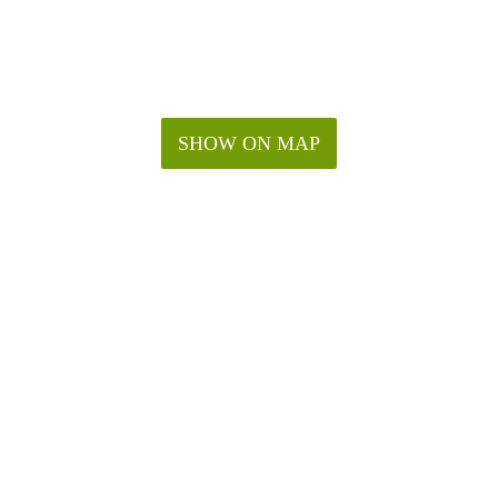
r, combi microwave/oven, refrigerator, and washing machine
electricity and lighting
SHOW ON MAP
 panels)
taxes
TV)
r month
ion Quarter, with various restaurants and shops nearby.
thin walking distance. Park Sonsbeek is about 10 minutes by