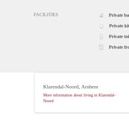
• Verplichte afname nieuw beddengoed voor 2 person
Bijzonderheden
FACILITIES
Private b
• Shortstay of tijdelijke huurovereenkomst
• Volledig gemeubileerd
Private ki
Interesse?
Private toi
Neem contact met ons op voor meer informatie of om
worden per appartement afgestemd.
Private fr
------------------------------------------------------------------
------------------------------------------------------------------
PLEASE NOTE: Income requirement €4,375 gross 
Furnished short-stay and temporary rental apartment
On West Peterstraat, in the Arnhem district of Klaren
Klarendal-Noord, Arnhem
rent.
The apartment is located in a modern new-build comp
More information about living in Klarendal-
The apartment is available for short-stay (3 to 6 m
Noord
months).
Layout and Features
The apartment has a living area of approximately 60