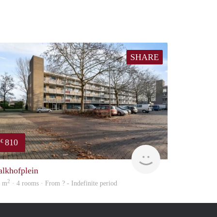
SHARE
810
€
finder
alkhofplein
2
5 m
· 4 rooms · From ? - Indefinite period