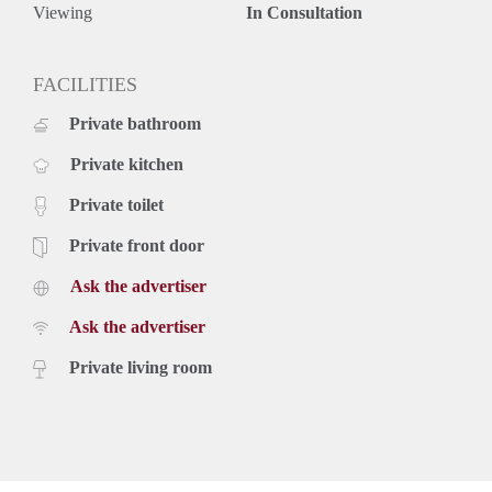
Heeft u belangstelling voor dit appartement? Schrijf u dan nu
Viewing
In Consultation
geheel vrijblijvend en kosteloos in via onze website of bel
met ons kantoor in Arnhem.
FACILITIES
Private bathroom
Private kitchen
Private toilet
Private front door
Ask the advertiser
Ask the advertiser
Private living room