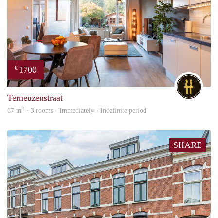
1700
€
DG
Terneuzenstraat
2
67 m
· 3 rooms · Immediately - Indefinite period
SHARE