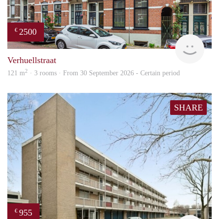
2500
€
Blin
Verhuellstraat
2
121 m
· 3 rooms · From 30 September 2026 - Certain period
SHARE
955
€