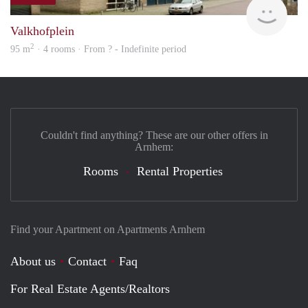
finde
Valkhofplein
2
95 m
· 4 rooms · From ? - Indefinite period
Couldn't find anything? These are our other offers in
Arnhem:
Rooms
Rental Properties
Find your Apartment on Apartments Arnhem
About us
Contact
Faq
For Real Estate Agents/Realtors