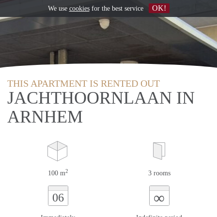
OK!
We use
cookies
for the best service
THIS APARTMENT IS RENTED OUT
JACHTHOORNLAAN IN
ARNHEM
2
100 m
3 rooms
∞
06