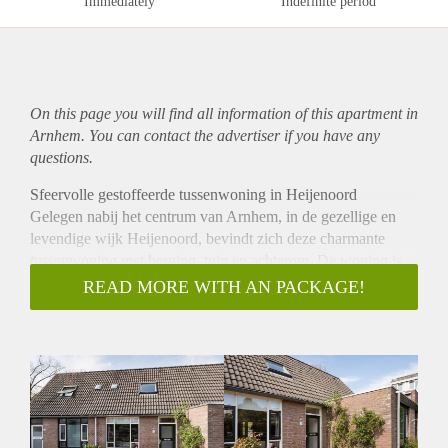
Immediately
Indefinite period
On this page you will find all information of this
apartment
in
Arnhem. You can contact the advertiser if you have any
questions.
Sfeervolle gestoffeerde tussenwoning in Heijenoord
Gelegen nabij het centrum van Arnhem, in de gezellige en
levendige wijk Heijenoord, bevindt zich deze charmante
tussenwoning met berging, tuin en achterom. De woning is
door de jaren heen fraai opgeknapt en voorzien van alle
READ MORE WITH AN PACKAGE!
moderne gemakken.
Diverse voorzieningen zoals supermarkten, sportfaciliteiten,
kinderopvang en (basis)scholen bevinden zich in de nabije
omgeving, evenals uitstekende openbaar
vervoersmogelijkheden. Het stadscentrum van Arnhem,
Centraal Station en bosgebied Mariëndaal zijn op loopafstand
gelegen, terwijl Park Sonsbeek op fietsafstand bereikbaar is.