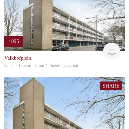
895
€
finde
Valkhofplein
2
95 m
· 4 rooms · From ? - Indefinite period
SHARE