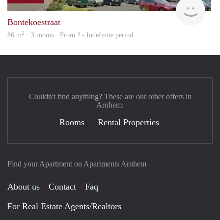
finde
Bontekoestraat
2
86 m
· 3 rooms · From ? - Indefinite period
Couldn't find anything? These are our other offers in
Arnhem:
Rooms
Rental Properties
Find your Apartment on Apartments Arnhem
About us
Contact
Faq
For Real Estate Agents/Realtors