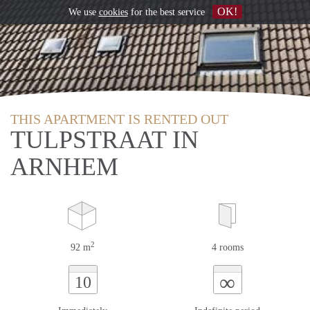
OK!
We use
cookies
for the best service
THIS APARTMENT IS RENTED OUT
TULPSTRAAT IN
ARNHEM
2
92 m
4 rooms
∞
10