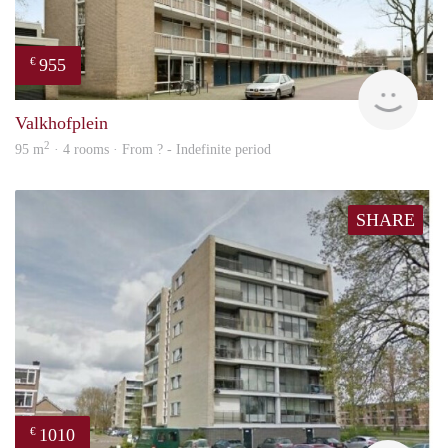
955
€
finde
Valkhofplein
2
95 m
· 4 rooms · From ? - Indefinite period
SHARE
1010
€